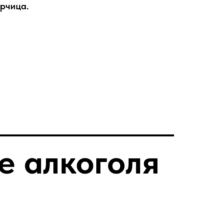
орчица.
е алкоголя
.