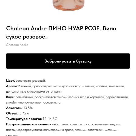
Chateau Andre ПИНО НУАР РОЗЕ. Вино
сухое розовое.
Chateau Andre
Забронировать бутылку
Цвет:
золотисто-розовый.
Аромат:
тонкий, преобладают ноты красных ягод - вишни, малины, земляники,
дополненные сливочными оттенками.
Вкус:
деликатный, раскрывается тонами лесных ягод и карамели, переходящими
в клубнично-сливочное послевкусие.
Алкоголь:
13,5%
Объем:
0,75 л.
Температура подачи:
12–14 °С
Гастрономическое сочетание:
отлично сочетается с различными видами
пасты, морепродуктами, кальмаром на гриле, легкими салатами и мягкими
сырами.