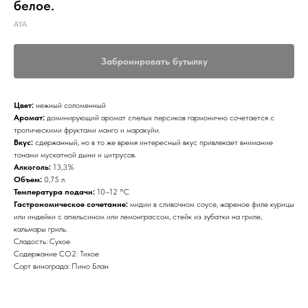
белое.
AYA
Забронировать бутылку
Цвет:
нежный соломенный
Аромат:
доминирующий аромат спелых персиков гармонично сочетается с
тропическими фруктами манго и маракуйи.
Вкус:
сдержанный, но в то же время интересный вкус привлекает внимание
тонами мускатной дыни и цитрусов.
Алкоголь:
13,3%
Объем:
0,75 л.
Температура подачи:
10–12 °С
Гастрономическое сочетание:
мидии в сливочном соусе, жареное филе курицы
или индейки с апельсином или лемонграссом, стейк из зубатки на гриле,
кальмары гриль.
Сладость: Сухое
Содержание CO2: Тихое
Сорт винограда: Пино Блан