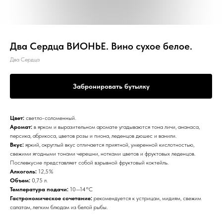
Два Сердца ВИОНЬЕ. Вино сухое белое.
Два Сердца
Забронировать бутылку
Цвет:
светло-соломенный.
Аромат:
в ярком и выразительном аромате угадываются тона личи, ананаса,
персика, абрикоса, цветов розы и пиона, леденцов дюшес и ванили.
Вкус:
яркий, округлый вкус отличается приятной, умеренной кислотностью,
свежими ягодными тонами черешни, нотками цветов и фруктовых леденцов.
Послевкусие представляет собой взрывной фруктовый коктейль.
Алкоголь:
12,5%
Объем:
0,75 л.
Температура подачи:
10—14°С
Гастрономическое сочетание:
рекомендуется к устрицам, мидиям, свежим
салатам, легким блюдам из белой рыбы.