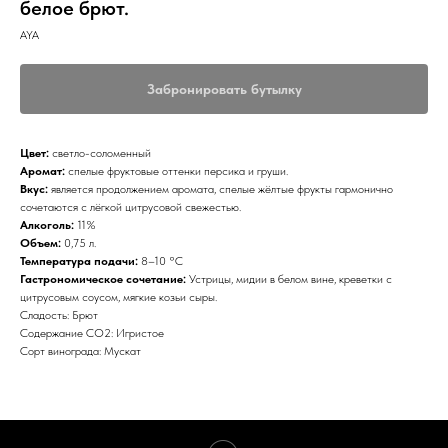
белое брют.
AYA
Забронировать бутылку
Цвет:
светло-соломенный
Аромат:
спелые фруктовые оттенки персика и груши.
Вкус:
является продолжением аромата, спелые жёлтые фрукты гармонично
сочетаются с лёгкой цитрусовой свежестью.
Алкоголь:
11%
Объем:
0,75 л.
Температура подачи:
8–10 °С
Гастрономическое сочетание:
Устрицы, мидии в белом вине, креветки с
цитрусовым соусом, мягкие козьи сыры.
Сладость: Брют
Содержание CO2: Игристое
Сорт винограда: Мускат