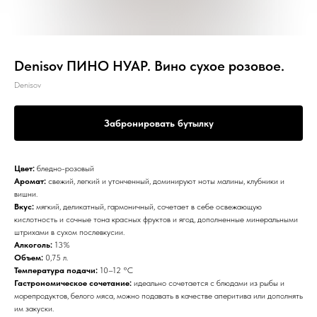
Denisov ПИНО НУАР. Вино сухое розовое.
Denisov
Забронировать бутылку
Цвет:
бледно-розовый
Аромат:
свежий, легкий и утонченный, доминируют ноты малины, клубники и
вишни.
Вкус:
мягкий, деликатный, гармоничный, сочетает в себе освежающую
кислотность и сочные тона красных фруктов и ягод, дополненные минеральными
штрихами в сухом послевкусии.
Алкоголь:
13%
Объем:
0,75 л.
Температура подачи:
10–12 °С
Гастрономическое сочетание:
идеально сочетается с блюдами из рыбы и
морепродуктов, белого мяса, можно подавать в качестве аперитива или дополнять
им закуски.