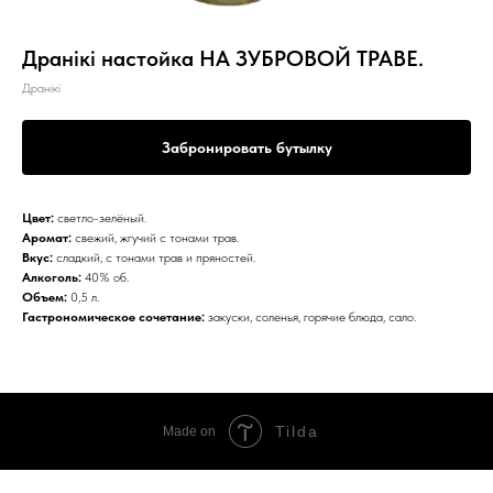
Дранiкi настойка НА ЗУБРОВОЙ ТРАВЕ.
Дранiкi
Забронировать бутылку
Цвет:
светло-зелёный.
Аромат:
свежий, жгучий с тонами трав.
Вкус:
сладкий, с тонами трав и пряностей.
Алкоголь:
40% об.
Объем:
0,5 л.
Гастрономическое сочетание:
закуски, соленья, горячие блюда, сало.
Tilda
Made on