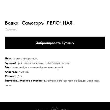
Водка "Самогаръ" ЯБЛОЧНАЯ.
Самогаръ
Забронировать бутылку
Цвет:
чистый, прозрачный.
Аромат:
приятный, извилистый, с яблочными нотами.
Вкус:
приятный, насыщенный, умеренно жгучий
Алкоголь:
40% об.
Объем:
0,5 л.
Гастрономическое сочетание:
закуски, соленья, горячие блюда, маринады,
сало.