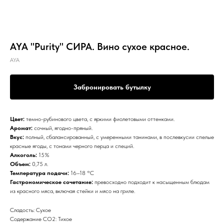
AYA "Purity" СИРА. Вино сухое красное.
AYA
Забронировать бутылку
Цвет:
темно-рубинового цвета, с яркими фиолетовыми оттенками.
Аромат:
сочный, ягодно-пряный.
Вкус:
полный, сбалансированный, с умеренными танинами, в послевкусии спелые
красные ягоды, с тонами черного перца и специй.
Алкоголь:
15%
Объем:
0,75 л.
Температура подачи:
16–18 °С
Гастрономическое сочетание:
превосходно подходит к насыщенным блюдам
из красного мяса, включая стейки и мясо на гриле.
Сладость: Сухое
Содержание CO2: Тихое