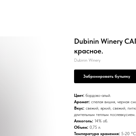
Dubinin Winery С
красное.
Dubinin Winery
Забронировать бутылку
Цвет:
бордово-алый.
Аромат:
спелая вишня, черная см
Вкус:
свежий, яркий, свежий, пит
длительным теплым послевкусием.
Алкоголь:
14% об.
Объем:
0,75 л.
Температура хранения:
5-20 °С