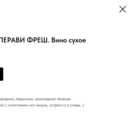
АПЕРАВИ ФРЕШ. Вино сухое
ородина, лакричник, шоколадное печенье.
кий с сочетанием нот вишни, эспрессо и сливы, с