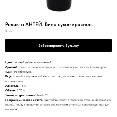
Реликта АНТЕЙ. Вино сухое красное.
Реликта
Забронировать бутылку
Цвет:
плотный рубиново-вишневый.
Аромат:
открытый, умеренно яркий, ноты спелой вишни, клюквы, пряных трав и
сушеного гибискуса.
Вкус:
сочный, с выраженной кислотностью, молодыми танинами и ягодным
послевкусием.
Алкоголь:
14%
Объем:
0,75 л.
Температура подачи:
16–17 °С
Гастрономическое сочетание:
теплый салат с говядиной, куриной печенью или
языком, пиццу с прошутто, а также оно послужит отличным сопровождением для
пикников.