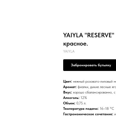
YAIYLA "RESERVE"
красное.
YAIYLA
Забронировать бутылку
Цвет:
нежный розовато-лиловый 
Аромат:
фиалки, дикие лесные яг
Вкус:
хорошо сбалансированно, с 
Алкоголь:
12%
Объем:
0,75 л.
Температура подачи:
16–18 °С
Гастрономическое сочетание:
и