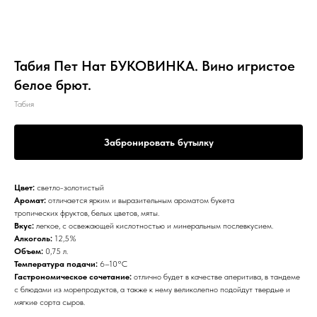
Табия Пет Нат БУКОВИНКА. Вино игристое
белое брют.
Табия
Забронировать бутылку
Цвет:
светло-золотистый
Аромат:
отличается ярким и выразительным ароматом букета
тропических фруктов, белых цветов, мяты.
Вкус:
легкое, с освежающей кислотностью и минеральным послевкусием.
Алкоголь:
12,5%
Объем:
0,75 л.
Температура подачи:
6–10°С
Гастрономическое сочетание:
отлично будет в качестве аперитива, в тандеме
с блюдами из морепродуктов, а также к нему великолепно подойдут твердые и
мягкие сорта сыров.