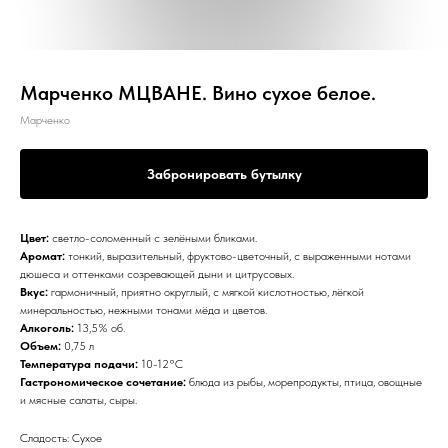
Марченко МЦВАНЕ. Вино сухое белое.
Марченко
Забронировать бутылку
Цвет:
светло-соломенный с зелёными бликами.
Аромат:
тонкий, выразительный, фруктово-цветочный, с выраженными нотами
дюшеса и оттенками созревающей дыни и цитрусовых.
Вкус:
гармоничный, приятно округлый, с мягкой кислотностью, лёгкой
минеральностью, нежными тонами мёда и цветов.
Алкоголь:
13,5% об.
Объем:
0,75 л
Температура подачи:
10-12°С
Гастрономическое сочетание:
блюда из рыбы, морепродукты, птица, овощные
и мясные салаты, сыры.
Сладость: Сухое