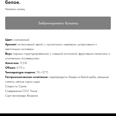
белое.
Nesterov winery
Забронировать бутылку
Цвет:
соломенный.
Аромат:
интенсивный, яркий, с мускатными, медовыми, цитрусовыми и
цветочными мотивами.
Вкус:
хорошо структурированный, с изящной кислинкой, фруктовыми нюансами и
утонченным послевкусием.
Алкоголь:
11,5%
Объем:
0,75 л.
Температура подачи:
10—12°С
Гастрономическое сочетание:
морепродукты, блюда из белой рыбы, овощные
салаты, мягкие сорта сыра.
Сладость: Сухое
Содержание CO2: Тихое
Сорт винограда: Виорика