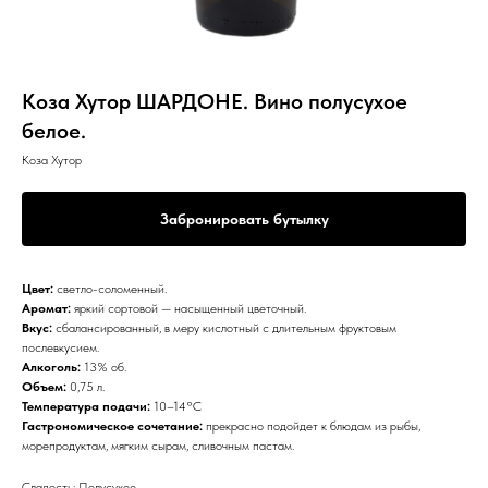
Коза Хутор ШАРДОНЕ. Вино полусухое
белое.
Коза Хутор
Забронировать бутылку
Цвет:
светло-соломенный.
Аромат:
яркий сортовой — насыщенный цветочный.
Вкус:
сбалансированный, в меру кислотный с длительным фруктовым
послевкусием.
Алкоголь:
13% об.
Объем:
0,75 л.
Температура подачи:
10–14°С
Гастрономическое сочетание:
прекрасно подойдет к блюдам из рыбы,
морепродуктам, мягким сырам, сливочным пастам.
Сладость: Полусухое